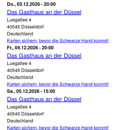
an
Das
Do., 03.12.2026 - 20:00
der
Gasthaus
Das Gasthaus an der Düssel
Luegallee
an
Luegallee 4
28.11.2026
der
40545
Düsseldorf
-
Düssel
Deutschland
20:00
Theater
Karten sichern, bevor die Schwarze Hand kommt!
an
Das
Fr., 04.12.2026 - 20:00
der
Gasthaus
Das Gasthaus an der Düssel
Luegallee
an
Luegallee 4
03.12.2026
der
40545
Düsseldorf
-
Düssel
Deutschland
20:00
Theater
Karten sichern, bevor die Schwarze Hand kommt!
an
Das
Sa., 05.12.2026 - 15:00
der
Gasthaus
Das Gasthaus an der Düssel
Luegallee
an
Luegallee 4
04.12.2026
der
40545
Düsseldorf
-
Düssel
Deutschland
20:00
Theater
Karten sichern, bevor die Schwarze Hand kommt!