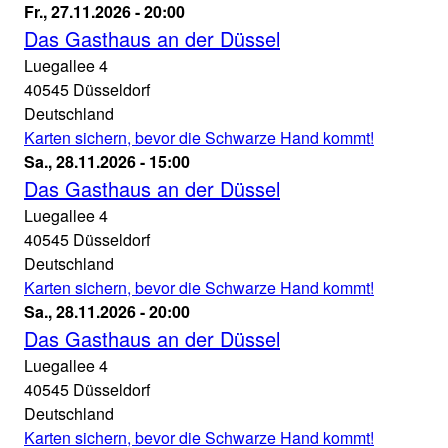
an
Das
Fr., 27.11.2026 - 20:00
der
Gasthaus
Das Gasthaus an der Düssel
Luegallee
an
Luegallee 4
26.11.2026
der
40545
Düsseldorf
-
Düssel
Deutschland
20:00
Theater
Karten sichern, bevor die Schwarze Hand kommt!
an
Das
Sa., 28.11.2026 - 15:00
der
Gasthaus
Das Gasthaus an der Düssel
Luegallee
an
Luegallee 4
27.11.2026
der
40545
Düsseldorf
-
Düssel
Deutschland
20:00
Theater
Karten sichern, bevor die Schwarze Hand kommt!
an
Das
Sa., 28.11.2026 - 20:00
der
Gasthaus
Das Gasthaus an der Düssel
Luegallee
an
Luegallee 4
28.11.2026
der
40545
Düsseldorf
-
Düssel
Deutschland
15:00
Theater
Karten sichern, bevor die Schwarze Hand kommt!