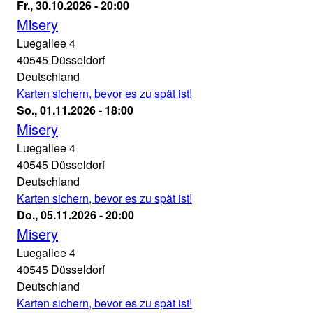
-
Misery
Fr., 30.10.2026 - 20:00
20:00
Theater
Misery
an
Luegallee 4
der
40545
Düsseldorf
Luegallee
Deutschland
30.10.2026
Karten sichern, bevor es zu spät ist!
-
Misery
So., 01.11.2026 - 18:00
20:00
Theater
Misery
an
Luegallee 4
der
40545
Düsseldorf
Luegallee
Deutschland
01.11.2026
Karten sichern, bevor es zu spät ist!
-
Misery
Do., 05.11.2026 - 20:00
18:00
Theater
Misery
an
Luegallee 4
der
40545
Düsseldorf
Luegallee
Deutschland
05.11.2026
Karten sichern, bevor es zu spät ist!