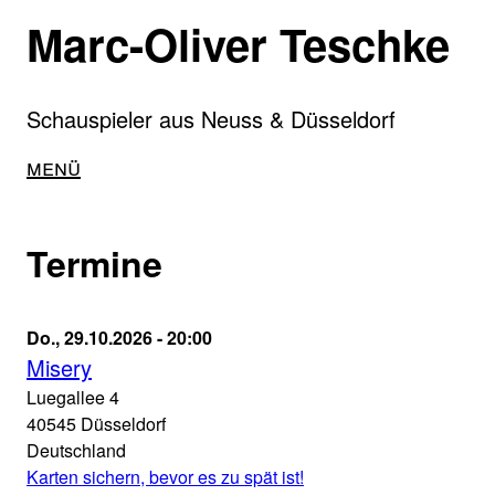
Direkt
Marc-Oliver Teschke
zum
Inhalt
Schauspieler aus Neuss & Düsseldorf
Main
Menü
navigation
Termine
Misery
Do., 29.10.2026 - 20:00
Theater
Misery
an
Luegallee 4
der
40545
Düsseldorf
Luegallee
Deutschland
29.10.2026
Karten sichern, bevor es zu spät ist!