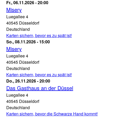
-
Misery
Fr., 06.11.2026 - 20:00
20:00
Theater
Misery
an
Luegallee 4
der
40545
Düsseldorf
Luegallee
Deutschland
06.11.2026
Karten sichern, bevor es zu spät ist!
-
Misery
So., 08.11.2026 - 15:00
20:00
Theater
Misery
an
Luegallee 4
der
40545
Düsseldorf
Luegallee
Deutschland
08.11.2026
Karten sichern, bevor es zu spät ist!
-
Das
Do., 26.11.2026 - 20:00
15:00
Gasthaus
Das Gasthaus an der Düssel
an
Luegallee 4
der
40545
Düsseldorf
Düssel
Deutschland
Theater
Karten sichern, bevor die Schwarze Hand kommt!