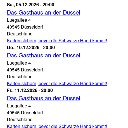
an
Das
Sa., 05.12.2026 - 20:00
der
Gasthaus
Das Gasthaus an der Düssel
Luegallee
an
Luegallee 4
05.12.2026
der
40545
Düsseldorf
-
Düssel
Deutschland
15:00
Theater
Karten sichern, bevor die Schwarze Hand kommt!
an
Das
Do., 10.12.2026 - 20:00
der
Gasthaus
Das Gasthaus an der Düssel
Luegallee
an
Luegallee 4
05.12.2026
der
40545
Düsseldorf
-
Düssel
Deutschland
20:00
Theater
Karten sichern, bevor die Schwarze Hand kommt!
an
Das
Fr., 11.12.2026 - 20:00
der
Gasthaus
Das Gasthaus an der Düssel
Luegallee
an
Luegallee 4
10.12.2026
der
40545
Düsseldorf
-
Düssel
Deutschland
20:00
Theater
Karten sichern, bevor die Schwarze Hand kommt!