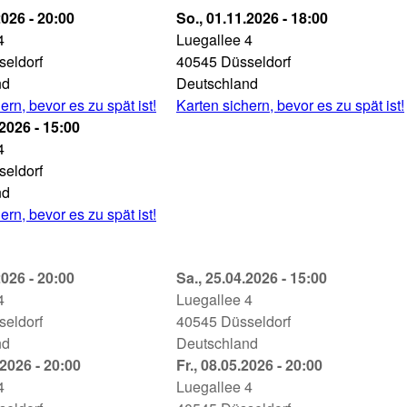
2026 - 20:00
Misery
So., 01.11.2026 - 18:00
4
Theater
Luegallee 4
seldorf
an
40545
Düsseldorf
nd
der
Deutschland
ern, bevor es zu spät ist!
Luegallee
Karten sichern, bevor es zu spät ist!
6
.2026 - 15:00
01.11.2026
4
-
seldorf
18:00
nd
ern, bevor es zu spät ist!
6
2026 - 20:00
Misery
Sa., 25.04.2026 - 15:00
4
Theater
Luegallee 4
seldorf
an
40545
Düsseldorf
nd
der
Deutschland
.2026 - 20:00
Luegallee
Misery
Fr., 08.05.2026 - 20:00
6
4
25.04.2026
Theater
Luegallee 4