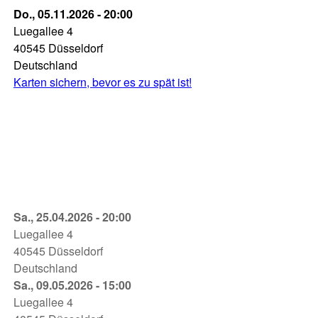
Misery
Do., 05.11.2026 - 20:00
Theater
Luegallee 4
an
40545
Düsseldorf
der
Deutschland
Luegallee
Karten sichern, bevor es zu spät ist!
05.11.2026
-
20:00
Misery
Sa., 25.04.2026 - 20:00
Theater
Luegallee 4
an
40545
Düsseldorf
der
Deutschland
Luegallee
Misery
Sa., 09.05.2026 - 15:00
25.04.2026
Theater
Luegallee 4