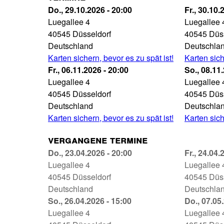
Misery
Do., 29.10.2026 - 20:00
Misery
Fr., 30.10.
Theater
Luegallee 4
Theater
Luegallee 
an
40545
Düsseldorf
an
40545
Düs
der
Deutschland
der
Deutschla
Luegallee
Karten sichern, bevor es zu spät ist!
Luegallee
Karten sich
29.10.2026
Misery
Fr., 06.11.2026 - 20:00
30.10.202
Misery
So., 08.11
-
Theater
Luegallee 4
-
Theater
Luegallee 
20:00
an
40545
Düsseldorf
20:00
an
40545
Düs
der
Deutschland
der
Deutschla
Luegallee
Karten sichern, bevor es zu spät ist!
Luegallee
Karten sich
06.11.2026
08.11.202
Vergangene Termine
-
-
Misery
Do., 23.04.2026 - 20:00
Misery
Fr., 24.04.
20:00
15:00
Theater
Luegallee 4
Theater
Luegallee 
an
40545
Düsseldorf
an
40545
Düs
der
Deutschland
der
Deutschla
Luegallee
Misery
So., 26.04.2026 - 15:00
Luegallee
Misery
Do., 07.05
23.04.2026
Theater
Luegallee 4
24.04.202
Theater
Luegallee 