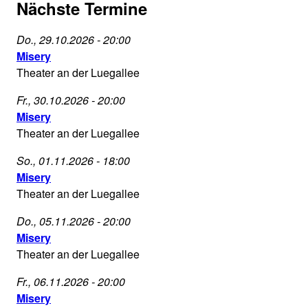
Nächste Termine
Misery
Do., 29.10.2026 - 20:00
Theater
Misery
an
Theater an der Luegallee
der
Misery
Fr., 30.10.2026 - 20:00
Luegallee
Theater
Misery
29.10.2026
an
Theater an der Luegallee
-
der
20:00
Misery
So., 01.11.2026 - 18:00
Luegallee
Theater
Misery
30.10.2026
an
Theater an der Luegallee
-
der
20:00
Misery
Do., 05.11.2026 - 20:00
Luegallee
Theater
Misery
01.11.2026
an
Theater an der Luegallee
-
der
18:00
Misery
Fr., 06.11.2026 - 20:00
Luegallee
Theater
Misery
05.11.2026