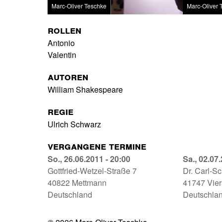
Marc-Oliver Teschke
Marc-Oliver 
Rollen
Antonio
Valentin
Autoren
William Shakespeare
Regie
Ulrich Schwarz
Vergangene Termine
Was
So., 26.06.2011 - 20:00
Was
Sa., 02.07
Ihr
Gottfried-Wetzel-Straße 7
Ihr
Dr. Carl-S
Wollt
40822
Mettmann
Wollt
41747
Vie
Neandertalhalle
Deutschland
Lyzeumsg
Deutschla
Mettmann
Viersen
26.06.2011
02.07.201