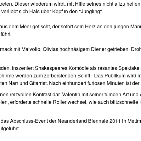
eten. Dieser wiederum wirbt, mit Hilfe seines nicht allzu helle
 verliebt sich Hals über Kopf in den "Jüngling".
 dem Meer gefischt, der sofort sein Herz an den jungen Mann
führt.
rnack mit Malvolio, Olivias hochnäsigem Diener getrieben. Dr
sden, inszeniert Shakespeares Komödie als rasantes Spektakel
nschirme werden zum zerberstenden Schiff. Das Publikum wird
n Narr und Gitarrist. Nach einhundert furiosen Minuten ist der
inen reizvollen Kontrast dar. Valentin mit seiner tumben Art und
len, erforderte schnelle Rollenwechsel, wie auch blitzschnell
llte das Abschluss-Event der Neanderland Biennale 2011 in Met
ufgeführt.