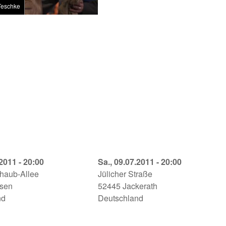
Teschke
.2011 - 20:00
Was
Sa., 09.07.2011 - 20:00
chaub-Allee
Ihr
Jülicher Straße
rsen
Wollt
52445
Jackerath
arten
nd
Titz-
Deutschland
Jackerath
1
09.07.2011