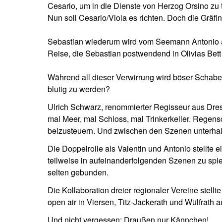
Cesario, um in die Dienste von Herzog Orsino zu tr
Nun soll Cesario/Viola es richten. Doch die Gräfin
Sebastian wiederum wird vom Seemann Antonio aus
Reise, die Sebastian postwendend in Olivias Bett 
Während all dieser Verwirrung wird böser Schabe
blutig zu werden?
Ulrich Schwarz, renommierter Regisseur aus Dre
mal Meer, mal Schloss, mal Trinkerkeller. Rege
beizusteuern. Und zwischen den Szenen unterhalte
Die Doppelrolle als Valentin und Antonio stellte e
teilweise in aufeinanderfolgenden Szenen zu spie
selten gebunden.
Die Kollaboration dreier regionaler Vereine ste
open air in Viersen, Titz-Jackerath und Wülfrath a
Und nicht vergessen: Draußen nur Kännchen!