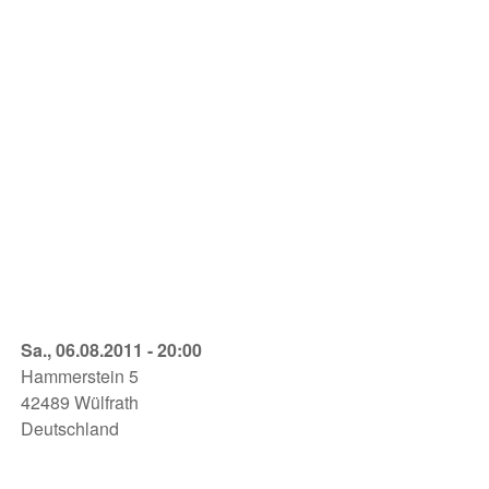
Was
Sa., 06.08.2011 - 20:00
Ihr
Hammerstein 5
Wollt
42489
Wülfrath
Zeittunnel
Deutschland
Wülfrath
06.08.2011