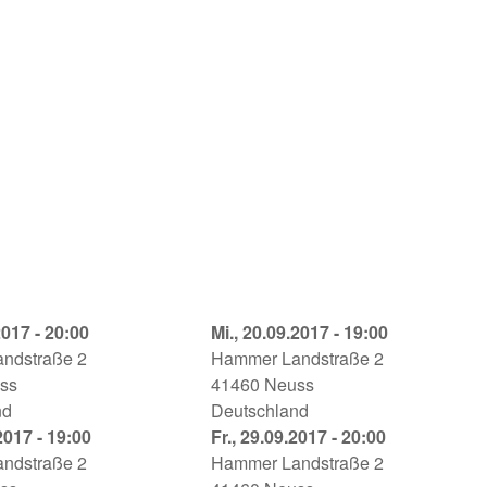
2017 - 20:00
Spring
Mi., 20.09.2017 - 19:00
g
ndstraße 2
Awakening
Hammer Landstraße 2
ss
Globe
41460
Neuss
nd
Neuss
Deutschland
7
2017 - 19:00
20.09.2017
Spring
Fr., 29.09.2017 - 20:00
g
ndstraße 2
-
Awakening
Hammer Landstraße 2