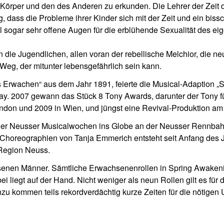
Körper und den des Anderen zu erkunden. Die Lehrer der Zeit dr
, dass die Probleme ihrer Kinder sich mit der Zeit und ein biss
l sogar sehr offene Augen für die erblühende Sexualität des ei
ie Jugendlichen, allen voran der rebellische Melchior, die neu
Weg, der mitunter lebensgefährlich sein kann.
 Erwachen“ aus dem Jahr 1891, feierte die Musical-Adaption 
. 2007 gewann das Stück 8 Tony Awards, darunter der Tony für
London und 2009 in Wien, und jüngst eine Revival-Produktion 
er Neusser Musicalwochen ins Globe an der Neusser Rennbahn.
 Choreographien von Tanja Emmerich entsteht seit Anfang des
 Region Neuss.
chsenen Männer. Sämtliche Erwachsenenrollen in Spring Awakeni
ei liegt auf der Hand. Nicht weniger als neun Rollen gilt es fü
zu kommen teils rekordverdächtig kurze Zeiten für die nötigen