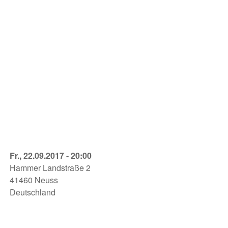
Spring
Fr., 22.09.2017 - 20:00
Awakening
Hammer Landstraße 2
Globe
41460
Neuss
Neuss
Deutschland
22.09.2017
-