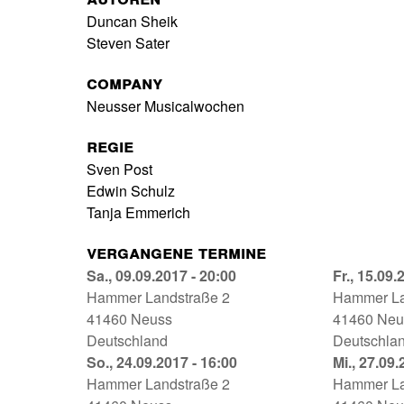
Duncan Sheik
Steven Sater
Company
Neusser Musicalwochen
Regie
Sven Post
Edwin Schulz
Tanja Emmerich
Vergangene Termine
Spring
Sa., 09.09.2017 - 20:00
Spring
Fr., 15.09.
Awakening
Hammer Landstraße 2
Awakenin
Hammer La
Globe
41460
Neuss
Globe
41460
Neu
Neuss
Deutschland
Neuss
Deutschla
09.09.2017
Spring
So., 24.09.2017 - 16:00
15.09.201
Spring
Mi., 27.09.
-
Awakening
Hammer Landstraße 2
-
Awakenin
Hammer La