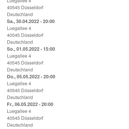
Luegallee
Baskerville
Holmes:
Luegallee 4
28.04.2022
Theater
Der
40545
Düsseldorf
-
an
Hund
Deutschland
20:00
der
von
Sherlock
Sa., 30.04.2022 - 20:00
Luegallee
Baskerville
Holmes:
Luegallee 4
29.04.2022
Theater
Der
40545
Düsseldorf
-
an
Hund
Deutschland
20:00
der
von
Sherlock
So., 01.05.2022 - 15:00
Luegallee
Baskerville
Holmes:
Luegallee 4
30.04.2022
Theater
Der
40545
Düsseldorf
-
an
Hund
Deutschland
15:00
der
von
Sherlock
Do., 05.05.2022 - 20:00
Luegallee
Baskerville
Holmes:
Luegallee 4
30.04.2022
Theater
Der
40545
Düsseldorf
-
an
Hund
Deutschland
20:00
der
von
Sherlock
Fr., 06.05.2022 - 20:00
Luegallee
Baskerville
Holmes:
Luegallee 4
01.05.2022
Theater
Der
40545
Düsseldorf
-
an
Hund
Deutschland