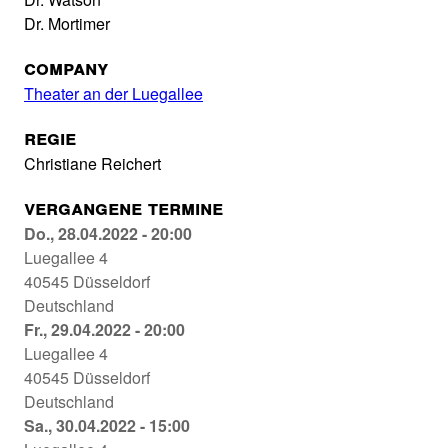
Dr. Mortimer
Company
Theater an der Luegallee
Regie
Christiane Reichert
Vergangene Termine
Sherlock
Do., 28.04.2022 - 20:00
Holmes:
Luegallee 4
Der
40545
Düsseldorf
Hund
Deutschland
von
Sherlock
Fr., 29.04.2022 - 20:00
Baskerville
Holmes:
Luegallee 4
Theater
Der
40545
Düsseldorf
an
Hund
Deutschland
der
von
Sherlock
Sa., 30.04.2022 - 15:00