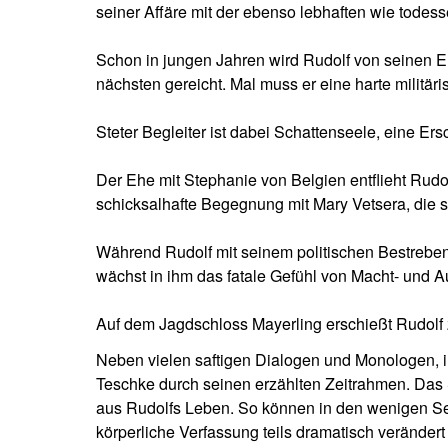
seiner Affäre mit der ebenso lebhaften wie todes
Schon in jungen Jahren wird Rudolf von seinen El
nächsten gereicht. Mal muss er eine harte militär
Steter Begleiter ist dabei Schattenseele, eine Ers
Der Ehe mit Stephanie von Belgien entflieht Rudol
schicksalhafte Begegnung mit Mary Vetsera, die 
Während Rudolf mit seinem politischen Bestreben
wächst in ihm das fatale Gefühl von Macht- und A
Auf dem Jagdschloss Mayerling erschießt Rudolf 
Neben vielen saftigen Dialogen und Monologen, in
Teschke durch seinen erzählten Zeitrahmen. Das S
aus Rudolfs Leben. So können in den wenigen Se
körperliche Verfassung teils dramatisch veränder