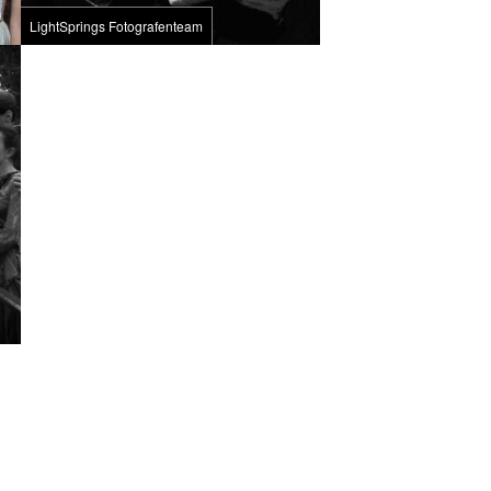
LightSprings Fotografenteam