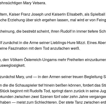
sehnsüchtigen Mary Vetsera.
tern, Kaiser Franz Joseph und Kaiserin Elisabeth, als Spielball
ische Erziehung über sich ergehen lassen, mal wird er von Feinge
cheinung, die bestrebt scheint, ihren Rudolf in immer tiefere Sc
f zunächst in die Arme seiner Lieblings-Hure Mizzi. Eines Abend
seine Faszination mit dem Tod anzufachen weiß.
, den Völkern Österreich-Ungarns mehr Freiheiten einzuräumen,
usweglosigkeit.
zunächst Mary, und — in den Armen seiner treuen Begleitung Sc
 die die Schauspieler tief hinein beißen können, fordert das S
tück beginnt mit Rudolfs Tod, springt dann zurück in seine Ju
kunden zwischen zwei Szenen fünf oder zehn Jahre vergangen s
t haben — meist zum Schlechteren. Der stete Tanz zwischen erd