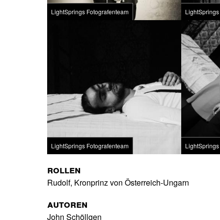
LightSprings Fotografenteam
LightSprings
LightSprings Fotografenteam
LightSprings
Rollen
Rudolf, Kronprinz von Österreich-Ungarn
Autoren
John Schöllgen