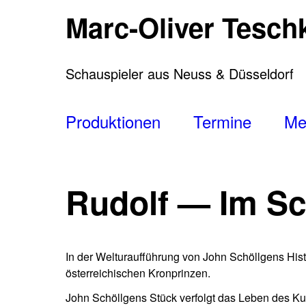
Direkt
Marc-Oliver Tesch
zum
Inhalt
Schauspieler aus Neuss & Düsseldorf
Main
Produktionen
Termine
Me
navigation
Rudolf — Im Sc
In der Welturaufführung von John Schöllgens Hi
österreichischen Kronprinzen.
John Schöllgens Stück verfolgt das Leben des KuK