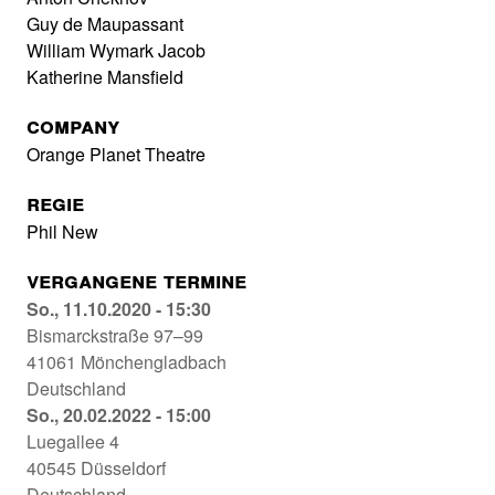
Guy de Maupassant
William Wymark Jacob
Katherine Mansfield
Company
Orange Planet Theatre
Regie
Phil New
Vergangene Termine
Long
So., 11.10.2020 - 15:30
Live
Bismarckstraße 97–99
the
41061
Mönchengladbach
Short
Deutschland
Story
Long
So., 20.02.2022 - 15:00
BIS
Live
Luegallee 4
–
the
40545
Düsseldorf
Zentrum
Short
Deutschland