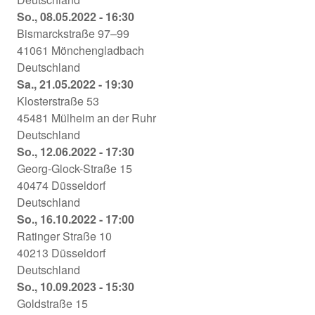
für
Story
Long
So., 08.05.2022 - 16:30
offene
Theater
Live
Bismarckstraße 97–99
Kultuarbeit
an
the
41061
Mönchengladbach
11.10.2020
der
Short
Deutschland
-
Luegallee
Story
Long
Sa., 21.05.2022 - 19:30
15:30
20.02.2022
BIS
Live
Klosterstraße 53
-
–
the
45481
Mülheim an der Ruhr
15:00
Zentrum
Short
Deutschland
für
Story
Long
So., 12.06.2022 - 17:30
offene
Kloster
Live
Georg-Glock-Straße 15
Kultuarbeit
Saarn
the
40474
Düsseldorf
08.05.2022
21.05.2022
Short
Deutschland
-
-
Story
Long
So., 16.10.2022 - 17:00
16:30
19:30
TheaterLabor
Live
Ratinger Straße 10
TraumGesicht
the
40213
Düsseldorf
-
Short
Deutschland
Bühne
Story
Long
So., 10.09.2023 - 15:30
Campus
Ratinger
Live
Goldstraße 15