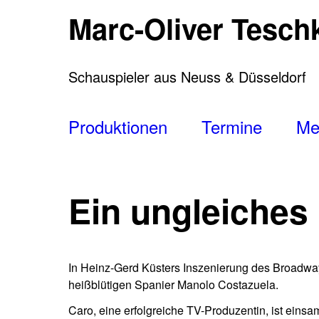
Direkt
Marc-Oliver Tesch
zum
Inhalt
Schauspieler aus Neuss & Düsseldorf
Main
Produktionen
Termine
Me
navigation
Ein ungleiches
In Heinz-Gerd Küsters Inszenierung des Broadway-
heißblütigen Spanier Manolo Costazuela.
Caro, eine erfolgreiche TV-Produzentin, ist einsam