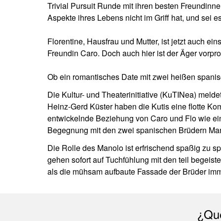
Trivial Pursuit Runde mit ihren besten Freundinne
Aspekte ihres Lebens nicht im Griff hat, und sei
Florentine, Hausfrau und Mutter, ist jetzt auch e
Freundin Caro. Doch auch hier ist der Äger vorpro
Ob ein romantisches Date mit zwei heißen spani
Die Kultur- und Theaterinitiative (KuTINea) meld
Heinz-Gerd Küster haben die Kutis eine flotte Kom
entwickelnde Beziehung von Caro und Flo wie ein
Begegnung mit den zwei spanischen Brüdern Manolo
Die Rolle des Manolo ist erfrischend spaßig zu s
gehen sofort auf Tuchfühlung mit den teil begei
als die mühsam aufbaute Fassade der Brüder imme
¿Que