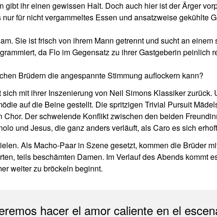
n gibt ihr einen gewissen Halt. Doch auch hier ist der Ärger vor
 es nur für nicht vergammeltes Essen und ansatzweise gekühlte 
insam. Sie ist frisch von ihrem Mann getrennt und sucht an ein
grammiert, da Flo im Gegensatz zu ihrer Gastgeberin peinlich re
schen Brüdern die angespannte Stimmung auflockern kann?
et sich mit ihrer Inszenierung von Neil Simons Klassiker zurüc
ödie auf die Beine gestellt. Die spritzigen Trivial Pursuit Mäde
 Chor. Der schwelende Konflikt zwischen den beiden Freundinn
 und Jesus, die ganz anders verläuft, als Caro es sich erhofft
pielen. Als Macho-Paar in Szene gesetzt, kommen die Brüder mit
sterten, teils beschämten Damen. Im Verlauf des Abends kommt
r weiter zu bröckeln beginnt.
remos hacer el amor caliente en el escen