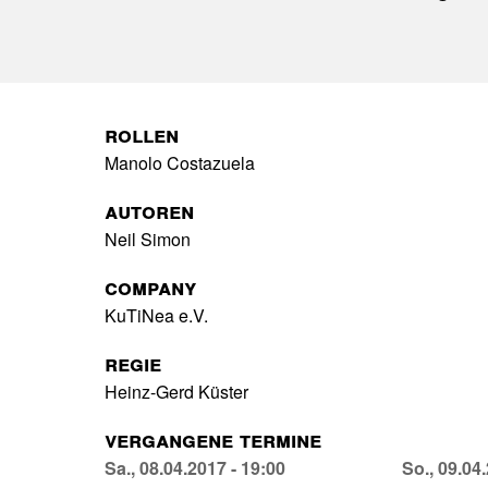
Rollen
Manolo Costazuela
Autoren
Neil Simon
Company
KuTiNea e.V.
Regie
Heinz-Gerd Küster
Vergangene Termine
Ein
Sa., 08.04.2017 - 19:00
Ein
So., 09.04