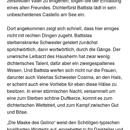
zerstreuten Vater zu entgehen, folgen die der Einladung
eines alten Freundes. Dichterfürst Battista lädt in sein
unbescheidenes Castello am See ein.
Dort angekommen zeigt sich schnell, dass hier einiges
nicht mit rechten Dingen zugeht. Battistas
sterbenskranke Schwester geistert zunächst
sprichwörtlich, dann wortwörtlich, durch die Gänge. Der
unwirsche Leibarzt des Hausherrn hat zwar wenig
dichterisches Talent, dafür aber ein zweigespaltenes
Wesen. Und Battista werfen sich nicht nur die Frauen,
darunter auch Valerias Schwester Cosima, an den Hals,
er scheint auch eine Vorliebe für eben diese Hälse zu
besitzen. In einer stürmischen Nacht, versammelt um
eine zum Sterben schöne Duftkerze, kommt es zum
dichterischen Wettstreit, und zum Kampf zwischen Gut
und Böse.
„Die Maske des Golino“ weist den Schöllgen-typischen
knallharten Wortwitz auf, eingebettet in für Darsteller und