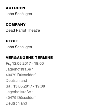
Autoren
John Schöllgen
Company
Dead Parrot Theatre
Regie
John Schöllgen
Vergangene Termine
Die
Fr., 12.05.2017 - 19:00
Maske
Jägerhofstraße 1
des
40479
Düsseldorf
Golino
Deutschland
Theatermuseum
Die
Sa., 13.05.2017 - 19:00
Düsseldorf
Maske
Jägerhofstraße 1
12.05.2017
des
40479
Düsseldorf
-
Golino
Deutschland