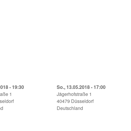
t
2018 - 19:30
Blutherbst
So., 13.05.2018 - 17:00
useum
raße 1
Theatermuseum
Jägerhofstraße 1
f
seldorf
Düsseldorf
40479
Düsseldorf
8
nd
13.05.2018
Deutschland
-
17:00