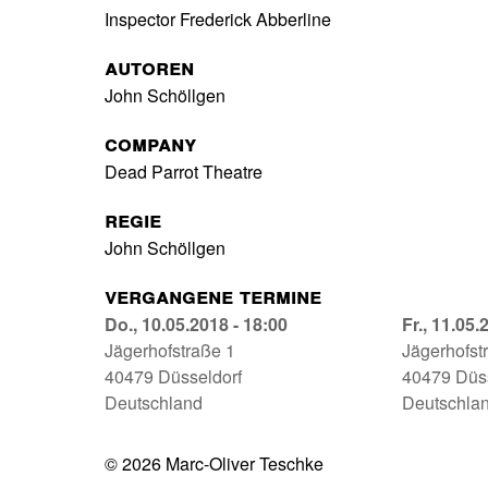
Inspector Frederick Abberline
Autoren
John Schöllgen
Company
Dead Parrot Theatre
Regie
John Schöllgen
Vergangene Termine
Blutherbst
Do., 10.05.2018 - 18:00
Blutherbs
Fr., 11.05.
Theatermuseum
Jägerhofstraße 1
Theaterm
Jägerhofst
Düsseldorf
40479
Düsseldorf
Düsseldor
40479
Düs
10.05.2018
Deutschland
11.05.201
Deutschla
-
-
18:00
19:30
© 2026 Marc-Oliver Teschke