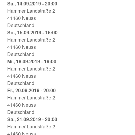
Neuss
Alice
Sa., 14.09.2019 - 20:00
11.09.2019
im
Hammer Landstraße 2
-
Wunderland
41460
Neuss
19:00
Globe
Deutschland
Neuss
Alice
So., 15.09.2019 - 16:00
14.09.2019
im
Hammer Landstraße 2
-
Wunderland
41460
Neuss
20:00
Globe
Deutschland
Neuss
Alice
Mi., 18.09.2019 - 19:00
15.09.2019
im
Hammer Landstraße 2
-
Wunderland
41460
Neuss
16:00
Globe
Deutschland
Neuss
Alice
Fr., 20.09.2019 - 20:00
18.09.2019
im
Hammer Landstraße 2
-
Wunderland
41460
Neuss
19:00
Globe
Deutschland
Neuss
Alice
Sa., 21.09.2019 - 20:00
20.09.2019
im
Hammer Landstraße 2
-
Wunderland
41460
Neuss