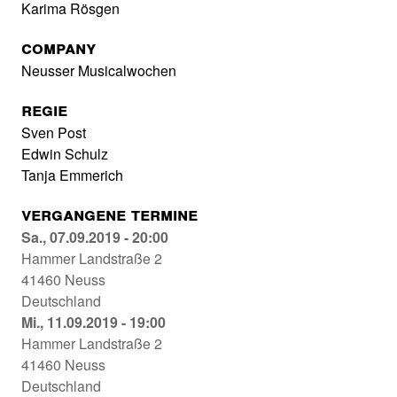
Karima Rösgen
Company
Neusser Musicalwochen
Regie
Sven Post
Edwin Schulz
Tanja Emmerich
Vergangene Termine
Alice
Sa., 07.09.2019 - 20:00
im
Hammer Landstraße 2
Wunderland
41460
Neuss
Globe
Deutschland
Neuss
Alice
Mi., 11.09.2019 - 19:00
07.09.2019
im
Hammer Landstraße 2
-
Wunderland
41460
Neuss
20:00
Globe
Deutschland